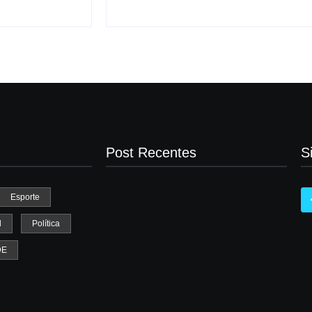
Post Recentes
S
Esporte
l
Política
Mulher é baleada em tentativa de
DE
homicídio no distrito de Barra Alegre, em
Ipatinga
agosto 5, 2026