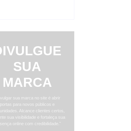
s
sto 3, 2026
DIVULGUE
SUA
MARCA
vulgar sua marca no site é abrir
portas para novos públicos e
unidades. Alcance clientes certos,
te sua visibilidade e fortaleça sua
sença online com credibilidade."