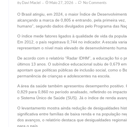
By
Davi Maciel
Maio 27, 2026
No Comments
O Brasil atingiu, em 2024, o maior Índice de Desenvolvimen
alcançando a marca de 0,805 e entrando, pela primeira vez, 
humano”, segundo dados divulgados pelo Programa das Naç
O índice mede fatores ligados à qualidade de vida da popul
Em 2012, o país registrava 0,744 no indicador. A escala vari
representam o nível mais elevado de desenvolvimento huma
De acordo com o relatório “Radar IDHM”, a educação foi o pri
últimos 13 anos. O subíndice educacional subiu de 0,679 e
apontam que políticas públicas de inclusão social, como o Bo
permanência de crianças e adolescentes na escola.
A área da saúde também apresentou desempenho positivo. O
0,829 para 0,860 no período analisado, refletindo os impacto
o Sistema Único de Saúde (SUS). Já o índice de renda avan
O levantamento mostra ainda redução de desigualdades his
significativa entre famílias de baixa renda e na população 
dos avanços, o relatório destaca que desigualdades regionai
para o país.