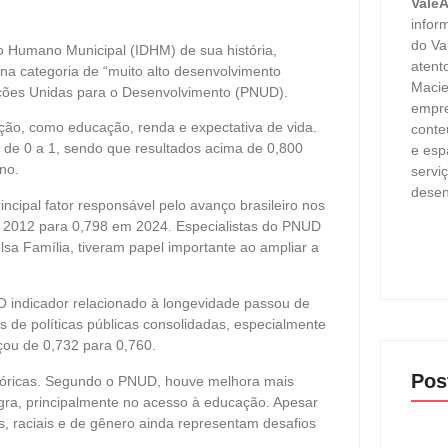
Vale
infor
do Va
to Humano Municipal (IDHM) de sua história,
atent
na categoria de “muito alto desenvolvimento
Macie
ões Unidas para o Desenvolvimento (PNUD).
empre
ação, como educação, renda e expectativa de vida.
conte
a de 0 a 1, sendo que resultados acima de 0,800
e esp
no.
servi
desen
ncipal fator responsável pelo avanço brasileiro nos
m 2012 para 0,798 em 2024. Especialistas do PNUD
lsa Família, tiveram papel importante ao ampliar a
 indicador relacionado à longevidade passou de
s de políticas públicas consolidadas, especialmente
çou de 0,732 para 0,760.
Pos
tóricas. Segundo o PNUD, houve melhora mais
negra, principalmente no acesso à educação. Apesar
s, raciais e de gênero ainda representam desafios