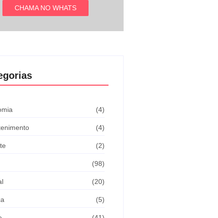
CHAMA NO WHATS
egorias
omia
(4)
tenimento
(4)
te
(2)
(98)
al
(20)
ca
(5)
e
(41)