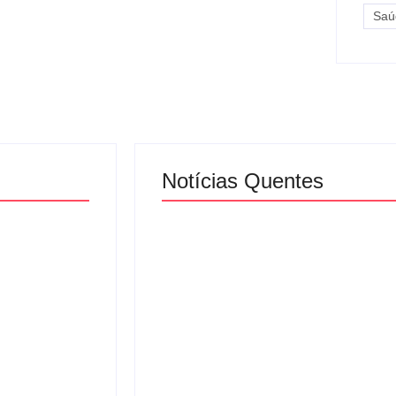
Saú
Notícias Quentes
festa após
 durante
Urnas eletrônicas
inga e
começam a ser enviadas
s ao
para municípios de
Minas Gerais
By
Davi Maciel
to 4, 2026
-
agosto 3, 2026