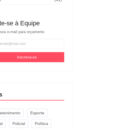
te-se à Equipe
seu e-mail para orçamento
Inscreva-se
s
retenimento
Esporte
al
Policial
Política