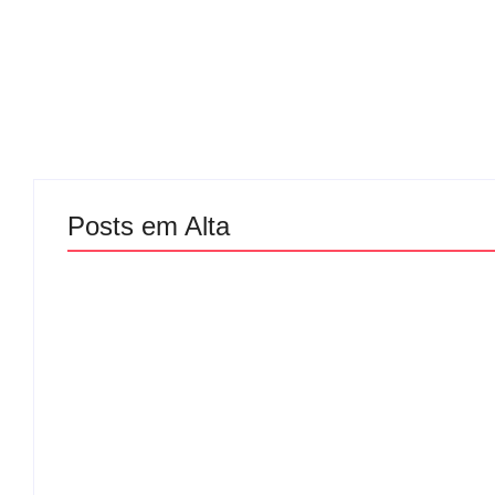
Posts em Alta
Atleta se mani
Mulher é baleada em
gesto polêmico
tentativa de homicídio no
corrida em Ipat
distrito de Barra Alegre,
pede desculpa
em Ipatinga
público
By
Davi Maciel
By
Davi Maciel
-
agosto 5, 2026
-
agos