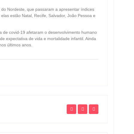
s do Nordeste, que passaram a apresentar índices
elas estão Natal, Recife, Salvador, João Pessoa e
Mulhe
homic
a de covid-19 afetaram o desenvolvimento humano
em Ip
e expectativa de vida e mortalidade infantil. Ainda
ago
nos últimos anos.
Atlet
polêm
pede 
ago
Urnas
envia