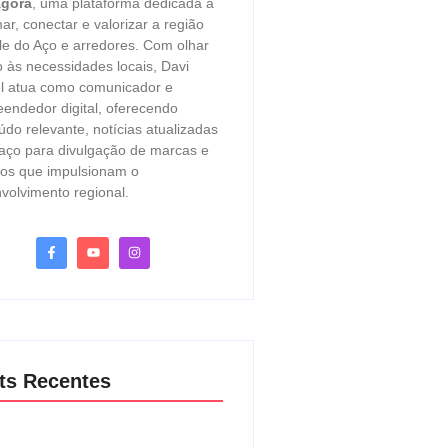
Agora
, uma plataforma dedicada a
mar, conectar e valorizar a região
le do Aço e arredores. Com olhar
o às necessidades locais, Davi
l atua como comunicador e
endedor digital, oferecendo
údo relevante, notícias atualizadas
aço para divulgação de marcas e
ços que impulsionam o
volvimento regional.
ts Recentes