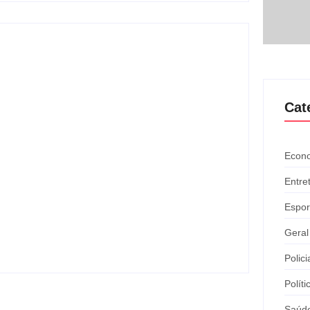
Cat
Econ
Atleta se manifesta após gesto
Entre
polêmico durante corrida em Ipatinga e
pede desculpas ao público
Espor
y
Davi Maciel
-
agosto 4, 2026
Geral
Polici
Políti
Saúd