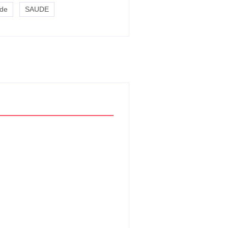
de
SAUDE
Trabalhadores começam
a receber distribuição
dos lucros do FGTS;
veja quem tem direito
By
Davi Maciel
-
julho 31, 2026