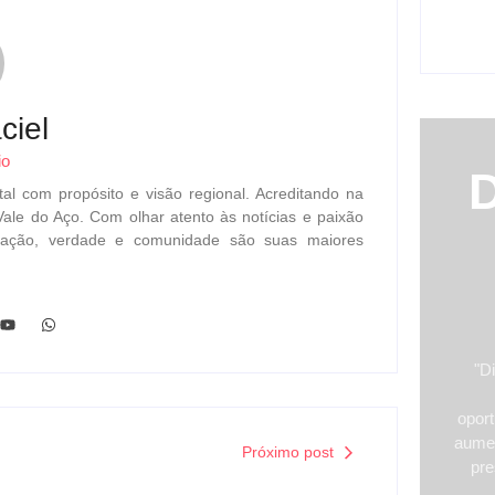
Gerai
ago
ciel
io
tal com propósito e visão regional. Acreditando na
Vale do Aço. Com olhar atento às notícias e paixão
ormação, verdade e comunidade são suas maiores
"Di
oport
aumen
Próximo post
pre