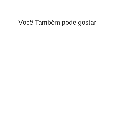
Você Também pode gostar
Mulher é baleada em tentativa de
homicídio no distrito de Barra Alegre,
em Ipatinga
By
Davi Maciel
B
-
agosto 5, 2026