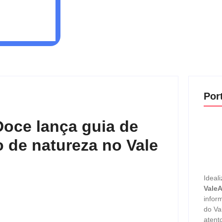
Por
Doce lança guia de
mo de natureza no Vale
Ideali
Vale
infor
do Va
atent