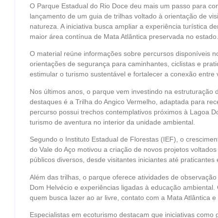
O Parque Estadual do Rio Doce deu mais um passo para con
lançamento de um guia de trilhas voltado à orientação de vis
natureza. A iniciativa busca ampliar a experiência turística
maior área contínua de Mata Atlântica preservada no estado
O material reúne informações sobre percursos disponíveis no 
orientações de segurança para caminhantes, ciclistas e prat
estimular o turismo sustentável e fortalecer a conexão entre 
Nos últimos anos, o parque vem investindo na estruturação de
destaques é a Trilha do Angico Vermelho, adaptada para rece
percurso possui trechos contemplativos próximos à Lagoa Do
turismo de aventura no interior da unidade ambiental.
Segundo o Instituto Estadual de Florestas (IEF), o crescimen
do Vale do Aço motivou a criação de novos projetos voltados à
públicos diversos, desde visitantes iniciantes até praticantes
Além das trilhas, o parque oferece atividades de observaçã
Dom Helvécio e experiências ligadas à educação ambiental. 
quem busca lazer ao ar livre, contato com a Mata Atlântica e
Especialistas em ecoturismo destacam que iniciativas como g