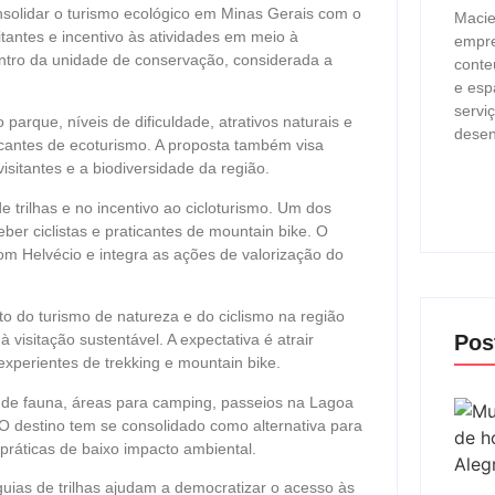
solidar o turismo ecológico em Minas Gerais com o
Macie
itantes e incentivo às atividades em meio à
empre
 dentro da unidade de conservação, considerada a
conte
.
e esp
servi
parque, níveis de dificuldade, atrativos naturais e
desen
icantes de ecoturismo. A proposta também visa
visitantes e a biodiversidade da região.
 trilhas e no incentivo ao cicloturismo. Um dos
ber ciclistas e praticantes de mountain bike. O
m Helvécio e integra as ações de valorização do
to do turismo de natureza e do ciclismo na região
Pos
 visitação sustentável. A expectativa é atrair
 experientes de trekking e mountain bike.
o de fauna, áreas para camping, passeios na Lagoa
O destino tem se consolidado como alternativa para
 práticas de baixo impacto ambiental.
uias de trilhas ajudam a democratizar o acesso às