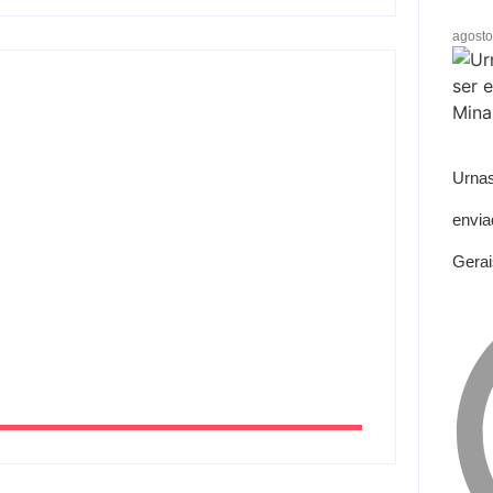
agosto
 distrito de Barra Alegre, em Ipatinga
Urnas
envia
Gerai
nte corrida em Ipatinga e pede