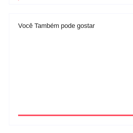
Você Também pode gostar
Mulher é baleada em tentativa de homicídio no
By
Davi Maciel
-
agosto 5, 2026
Atleta se manifesta após gesto polêmico dura
desculpas ao público
By
Davi Maciel
-
agosto 4, 2026