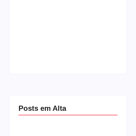
Mulher é baleada em
Atleta se manifesta
tentativa de
após gesto polêmico
homicídio no distrito
durante corrida em
de Barra Alegre, em
Ipatinga e pede
Ipatinga
desculpas ao público
By
Davi Maciel
By
Davi Maciel
Posts em Alta