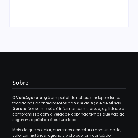
municípios de Minas
lucros do FGTS; veja
Gerais
quem tem direito
By
Davi Maciel
By
Davi Maciel
Sobre
O
ValeAgora.org
é um portal de notícias independente,
focado nos acontecimentos do
Vale do Aço
e de
Minas
Gerais
. Nossa missão é informar com clareza, agilidade e
compromisso com a verdade, cobrindo temas que vão da
segurança pública à cultura local.
Mais do que noticiar, queremos conectar a comunidade,
valorizar histórias regionais e oferecer um conteúdo