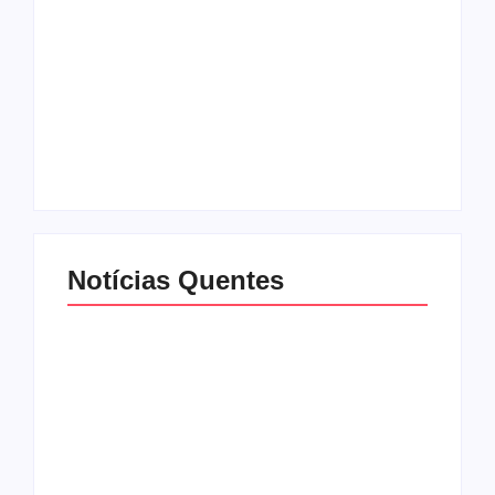
Mulher é baleada em
Atleta se manifesta
tentativa de
após gesto polêmico
homicídio no distrito
durante corrida em
de Barra Alegre, em
Ipatinga e pede
Ipatinga
desculpas ao público
By
Davi Maciel
By
Davi Maciel
Notícias Quentes
Urnas eletrônicas
Trabalhadores
começam a ser
começam a receber
enviadas para
distribuição dos