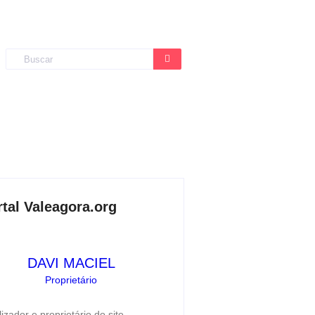
rtal Valeagora.org
DAVI MACIEL
Proprietário
lizador e proprietário do site