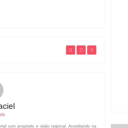
Mulh
homi
em I
ag
Atle
polê
pede
ag
Urna
envi
Ger
ag
ciel
rio
rtal com propósito e visão regional. Acreditando na