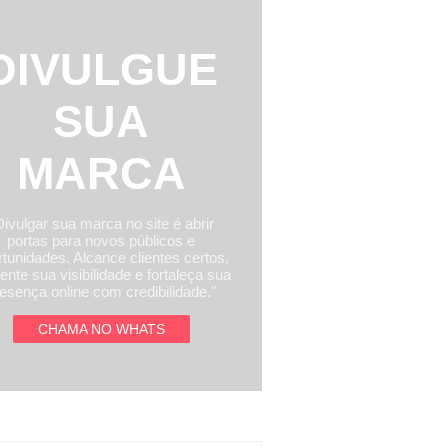
DIVULGUE
SUA
MARCA
Divulgar sua marca no site é abrir
portas para novos públicos e
tunidades. Alcance clientes certos,
nte sua visibilidade e fortaleça sua
esença online com credibilidade."
CHAMA NO WHATS