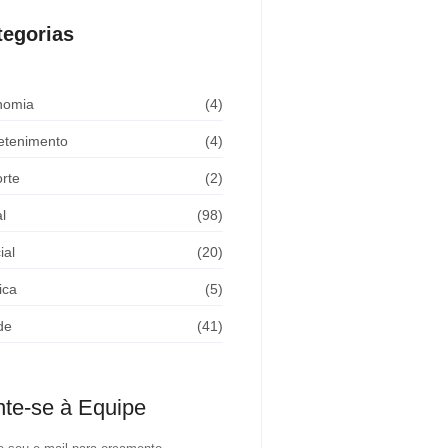
tegorias
nomia
(4)
etenimento
(4)
rte
(2)
l
(98)
ial
(20)
ica
(5)
de
(41)
nte-se à Equipe