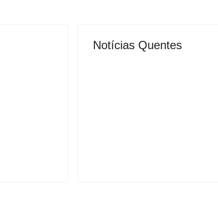
Notícias Quentes
ifesta após
o durante
Urnas eletrônicas
tinga e
começam a ser enviadas
as ao
para municípios de
Minas Gerais
osto 4, 2026
-
agosto 3, 2026
By
Davi Maciel