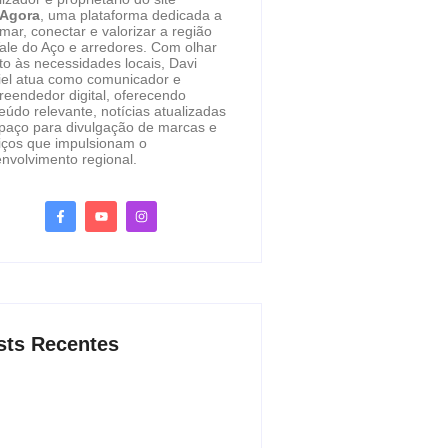
eAgora
, uma plataforma dedicada a
rmar, conectar e valorizar a região
ale do Aço e arredores. Com olhar
to às necessidades locais, Davi
el atua como comunicador e
eendedor digital, oferecendo
eúdo relevante, notícias atualizadas
paço para divulgação de marcas e
iços que impulsionam o
nvolvimento regional.
sts Recentes