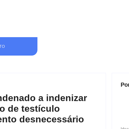
TO
Po
ndenado a indenizar
 de testículo
ento desnecessário
Idea