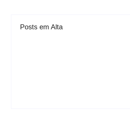
Posts em Alta
Atleta se man
Mulher é baleada em
gesto polêmic
tentativa de homicídio no
corrida em Ipa
distrito de Barra Alegre,
pede desculp
em Ipatinga
público
-
agosto 5, 2026
-
ag
By
Davi Maciel
By
Davi Maciel