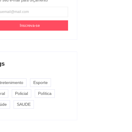
e seu e-mail para orçamento
Inscreva-se
gs
tretenimento
Esporte
ral
Policial
Política
úde
SAUDE