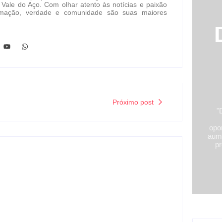
 Vale do Aço. Com olhar atento às notícias e paixão
formação, verdade e comunidade são suas maiores
Próximo post
"
opor
aume
pr