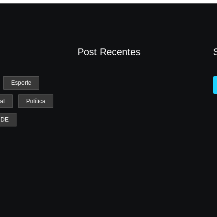
Post Recentes
Esporte
al
Política
Mulher é baleada em tentativa de
homicídio no distrito de Barra Alegre, em
UDE
Ipatinga
agosto 5, 2026
Atleta se manifesta após gesto polêmico
durante corrida em Ipatinga e pede
desculpas ao público
agosto 4, 2026