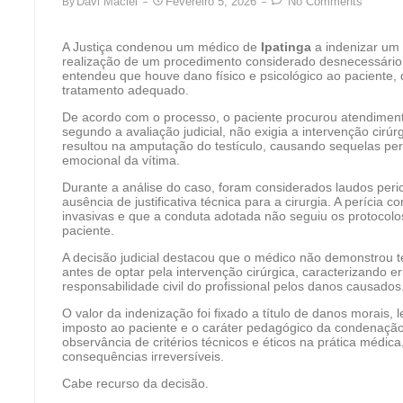
Davi Maciel
Fevereiro 5, 2026
No Comments
By
A Justiça condenou um médico de
Ipatinga
a indenizar um 
realização de um procedimento considerado desnecessário.
entendeu que houve dano físico e psicológico ao paciente,
tratamento adequado.
De acordo com o processo, o paciente procurou atendimen
segundo a avaliação judicial, não exigia a intervenção cirúrg
resultou na amputação do testículo, causando sequelas per
emocional da vítima.
Durante a análise do caso, foram considerados laudos per
ausência de justificativa técnica para a cirurgia. A perícia 
invasivas e que a conduta adotada não seguiu os protoco
paciente.
A decisão judicial destacou que o médico não demonstrou t
antes de optar pela intervenção cirúrgica, caracterizando e
responsabilidade civil do profissional pelos danos causados
O valor da indenização foi fixado a título de danos morais
imposto ao paciente e o caráter pedagógico da condenação.
observância de critérios técnicos e éticos na prática méd
consequências irreversíveis.
Cabe recurso da decisão.