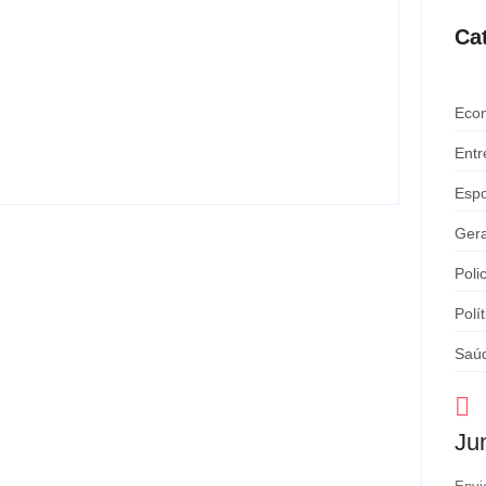
Ca
Atleta se manifesta após gesto
polêmico durante corrida em Ipatinga e
pede desculpas ao público
Eco
-
agosto 4, 2026
By
Davi Maciel
Entr
Espo
Gera
Polic
Polít
Saú
Ju