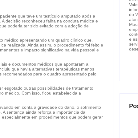
Val
info
do V
paciente que teve um testículo amputado após a
aten
 A decisão reconheceu falha na conduta médica e
Maci
 que poderia ter sido evitado com a adoção de
empr
cont
e es
to médico apresentando um quadro clínico que,
serv
ica realizada. Ainda assim, o procedimento foi feito e
dese
manentes e impacto significativo na vida pessoal e
iciais e documentos médicos que apontaram a
concluiu que havia alternativas terapêuticas menos
los recomendados para o quadro apresentado pelo
er esgotado outras possibilidades de tratamento
rro médico. Com isso, ficou estabelecida a
.
Po
, levando em conta a gravidade do dano, o sofrimento
 A sentença ainda reforça a importância da
ica, especialmente em procedimentos que podem gerar