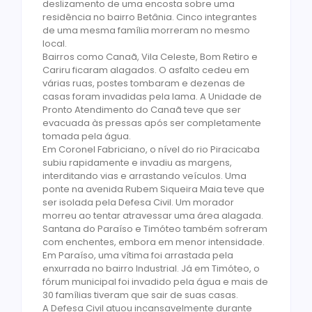
deslizamento de uma encosta sobre uma
residência no bairro Betânia. Cinco integrantes
de uma mesma família morreram no mesmo
local.
Bairros como Canaã, Vila Celeste, Bom Retiro e
Cariru ficaram alagados. O asfalto cedeu em
várias ruas, postes tombaram e dezenas de
casas foram invadidas pela lama. A Unidade de
Pronto Atendimento do Canaã teve que ser
evacuada às pressas após ser completamente
tomada pela água.
Em Coronel Fabriciano, o nível do rio Piracicaba
subiu rapidamente e invadiu as margens,
interditando vias e arrastando veículos. Uma
ponte na avenida Rubem Siqueira Maia teve que
ser isolada pela Defesa Civil. Um morador
morreu ao tentar atravessar uma área alagada.
Santana do Paraíso e Timóteo também sofreram
com enchentes, embora em menor intensidade.
Em Paraíso, uma vítima foi arrastada pela
enxurrada no bairro Industrial. Já em Timóteo, o
fórum municipal foi invadido pela água e mais de
30 famílias tiveram que sair de suas casas.
A Defesa Civil atuou incansavelmente durante