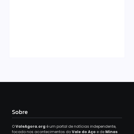
Urnas eletrônicas
Trabalhadores
começam a ser
começam a receber
enviadas para
distribuição dos
municípios de Minas
lucros do FGTS; veja
Gerais
quem tem direito
By
Davi Maciel
By
Davi Maciel
Sobre
O
ValeAgora.org
é um portal de notícias independente,
focado nos acontecimentos do
Vale do Aço
e de
Minas