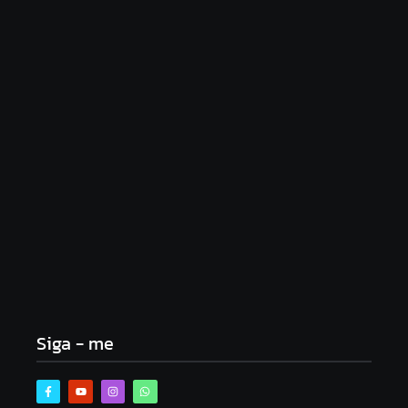
Atleta se manifesta após gesto polêmico durante
corrida em Ipatinga e pede desculpas ao público
agosto 4, 2026
Urnas eletrônicas começam a ser enviadas para
municípios de Minas Gerais
agosto 3, 2026
Siga - me