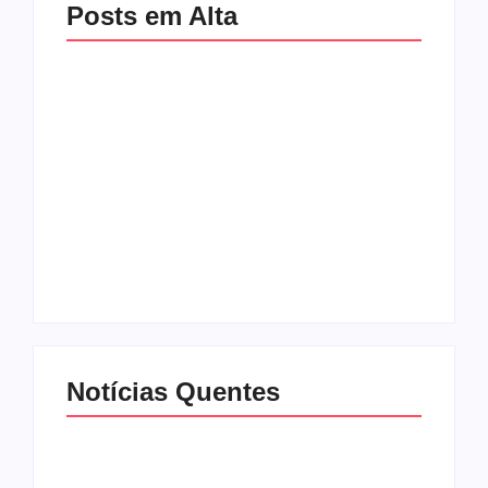
Posts em Alta
Mulher é baleada em
Atleta se manifesta
tentativa de
após gesto polêmico
homicídio no distrito
durante corrida em
de Barra Alegre, em
Ipatinga e pede
Ipatinga
desculpas ao público
By
Davi Maciel
By
Davi Maciel
Notícias Quentes