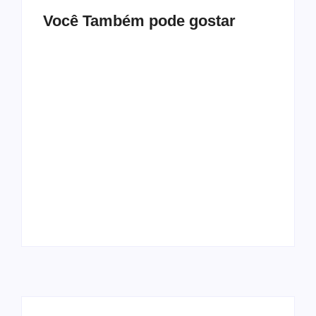
Você Também pode gostar
Mulher é baleada em
Atleta se manifesta
tentativa de
após gesto polêmico
homicídio no distrito
durante corrida em
de Barra Alegre, em
Ipatinga e pede
Ipatinga
desculpas ao público
By
Davi Maciel
By
Davi Maciel