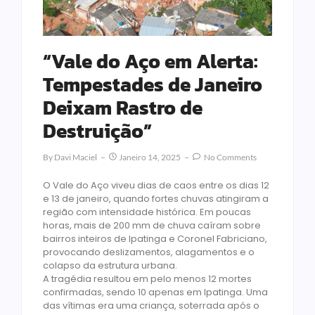
“Vale do Aço em Alerta:
Tempestades de Janeiro
Deixam Rastro de
Destruição”
By
Davi Maciel
Janeiro 14, 2025
No Comments
O Vale do Aço viveu dias de caos entre os dias 12
e 13 de janeiro, quando fortes chuvas atingiram a
região com intensidade histórica. Em poucas
horas, mais de 200 mm de chuva caíram sobre
bairros inteiros de Ipatinga e Coronel Fabriciano,
provocando deslizamentos, alagamentos e o
colapso da estrutura urbana.
A tragédia resultou em pelo menos 12 mortes
confirmadas, sendo 10 apenas em Ipatinga. Uma
das vítimas era uma criança, soterrada após o