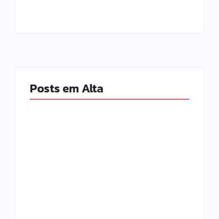
Posts em Alta
Mulher é baleada em
Atleta se manifesta
tentativa de
após gesto polêmico
homicídio no distrito
durante corrida em
de Barra Alegre, em
Ipatinga e pede
Ipatinga
desculpas ao público
By
Davi Maciel
By
Davi Maciel