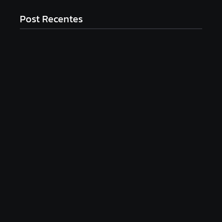
Post Recentes
Mulher é baleada em tentativa de homicídio no
distrito de Barra Alegre, em Ipatinga
agosto 5, 2026