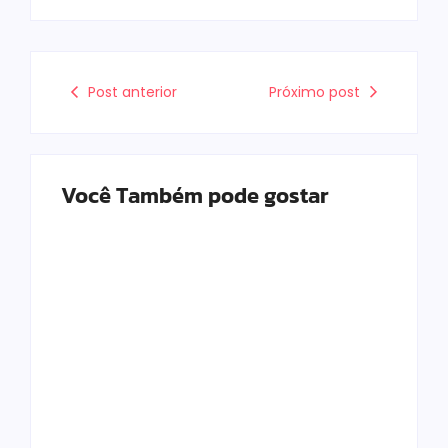
Post anterior
Próximo post
Você Também pode gostar
Mulher é baleada em
Atleta se manifesta
tentativa de
após gesto polêmico
homicídio no distrito
durante corrida em
de Barra Alegre, em
Ipatinga e pede
Ipatinga
desculpas ao público
By
Davi Maciel
By
Davi Maciel