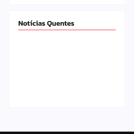
Notícias Quentes
Urnas eletrônicas
Trabalhadores
começam a ser
começam a receber
enviadas para
distribuição dos
municípios de Minas
lucros do FGTS; veja
Gerais
quem tem direito
By
Davi Maciel
By
Davi Maciel