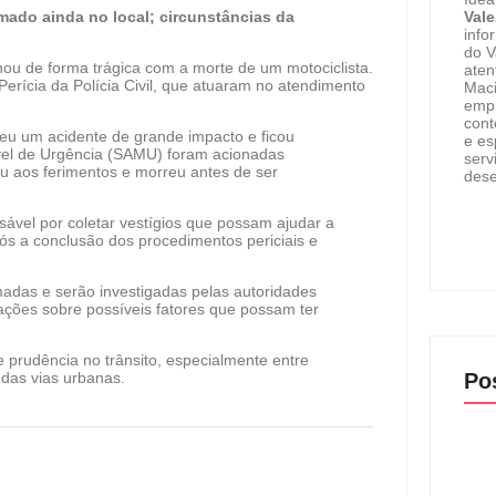
rmado ainda no local; circunstâncias da
Val
info
do V
nou de forma trágica com a morte de um motociclista.
aten
 Perícia da Polícia Civil, que atuaram no atendimento
Maci
empr
cont
reu um acidente de grande impacto e ficou
e es
vel de Urgência (SAMU) foram acionadas
serv
iu aos ferimentos e morreu antes de ser
dese
nsável por coletar vestígios que possam ajudar a
ós a conclusão dos procedimentos periciais e
madas e serão investigadas pelas autoridades
ções sobre possíveis fatores que possam ter
 prudência no trânsito, especialmente entre
 das vias urbanas.
Po