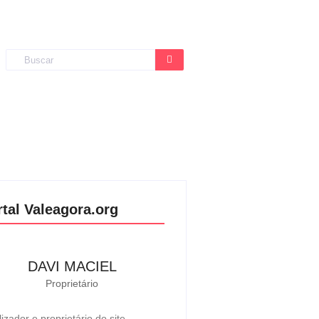
rtal Valeagora.org
DAVI MACIEL
Proprietário
lizador e proprietário do site