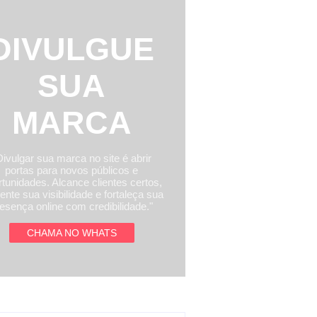
DIVULGUE
SUA
MARCA
Divulgar sua marca no site é abrir
portas para novos públicos e
tunidades. Alcance clientes certos,
nte sua visibilidade e fortaleça sua
esença online com credibilidade."
CHAMA NO WHATS