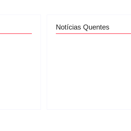
Notícias Quentes
ifesta após
o durante
Urnas eletrônicas
tinga e
começam a ser enviadas
as ao
para municípios de
Minas Gerais
osto 4, 2026
-
agosto 3, 2026
By
Davi Maciel