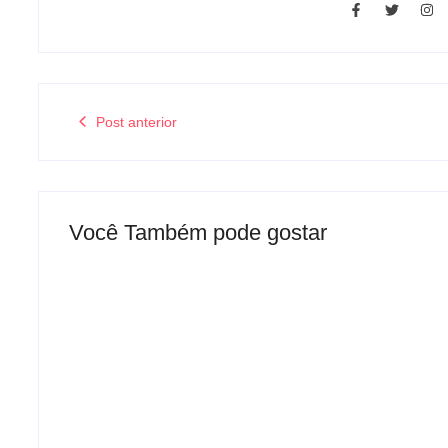
Post anterior
Você Também pode gostar
Mulher é baleada em tentativa de
homicídio no distrito de Barra Alegre,