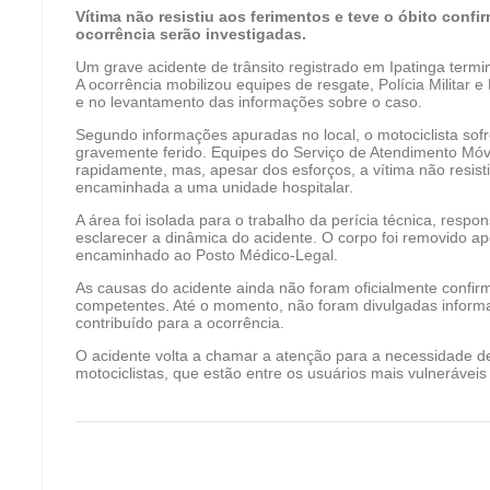
Vítima não resistiu aos ferimentos e teve o óbito confi
ocorrência serão investigadas.
Um grave acidente de trânsito registrado em Ipatinga termi
A ocorrência mobilizou equipes de resgate, Polícia Militar e
e no levantamento das informações sobre o caso.
Segundo informações apuradas no local, o motociclista sof
gravemente ferido. Equipes do Serviço de Atendimento Mó
rapidamente, mas, apesar dos esforços, a vítima não resist
encaminhada a uma unidade hospitalar.
A área foi isolada para o trabalho da perícia técnica, respo
esclarecer a dinâmica do acidente. O corpo foi removido ap
encaminhado ao Posto Médico-Legal.
As causas do acidente ainda não foram oficialmente confir
competentes. Até o momento, não foram divulgadas informa
contribuído para a ocorrência.
O acidente volta a chamar a atenção para a necessidade de
motociclistas, que estão entre os usuários mais vulneráveis