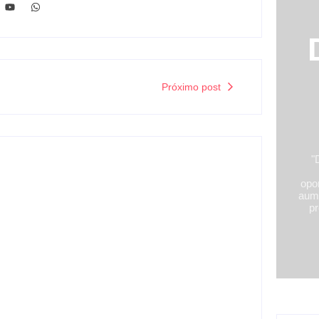
Próximo post
"
opor
aume
pr
Atleta se manifesta após gesto
polêmico durante corrida em Ipatinga e