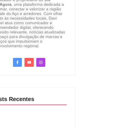
eAgora
, uma plataforma dedicada a
rmar, conectar e valorizar a região
ale do Aço e arredores. Com olhar
to às necessidades locais, Davi
el atua como comunicador e
eendedor digital, oferecendo
eúdo relevante, notícias atualizadas
paço para divulgação de marcas e
iços que impulsionam o
nvolvimento regional.
sts Recentes