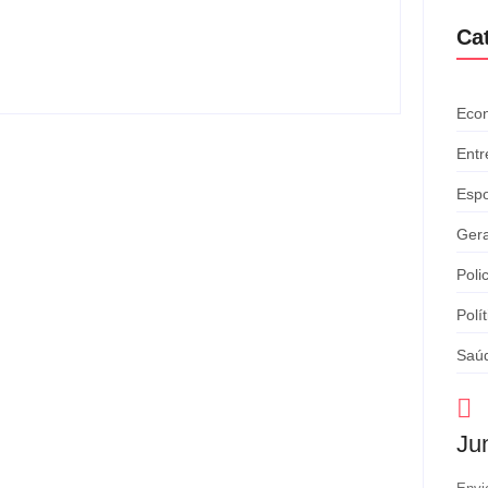
pede desculpas ao público
-
agosto 4, 2026
By
Davi Maciel
Ca
Eco
Entr
Espo
Gera
Polic
Polít
Saú
Ju