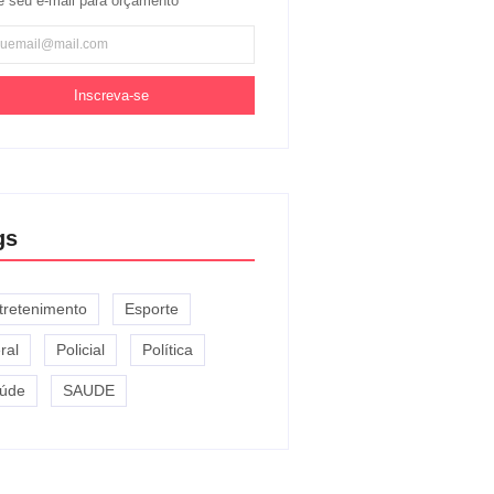
e seu e-mail para orçamento
Inscreva-se
gs
tretenimento
Esporte
ral
Policial
Política
úde
SAUDE