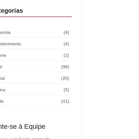
tegorias
nomia
(4)
etenimento
(4)
rte
(2)
l
(98)
ial
(20)
ica
(5)
de
(41)
nte-se à Equipe