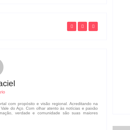
Mulh
homi
em I
ag
Atle
polê
pede
ag
ciel
Urna
rio
envi
Ger
rtal com propósito e visão regional. Acreditando na
ag
 Vale do Aço. Com olhar atento às notícias e paixão
formação, verdade e comunidade são suas maiores