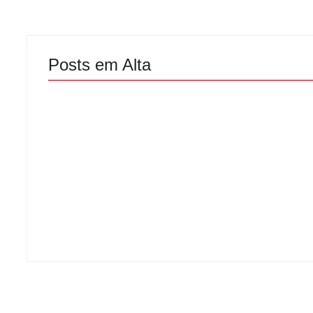
Posts em Alta
Atleta se man
Mulher é baleada em
gesto polêmic
tentativa de homicídio no
corrida em Ipa
distrito de Barra Alegre,
pede desculp
em Ipatinga
público
-
agosto 5, 2026
-
ag
By
Davi Maciel
By
Davi Maciel