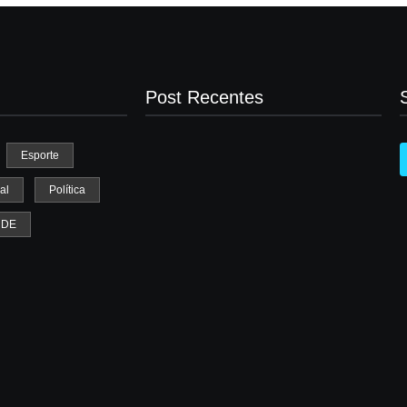
Post Recentes
Esporte
al
Política
Mulher é baleada em tentativa de
homicídio no distrito de Barra Alegre, em
UDE
Ipatinga
agosto 5, 2026
Atleta se manifesta após gesto polêmico
durante corrida em Ipatinga e pede
desculpas ao público
agosto 4, 2026