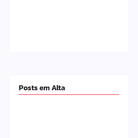
Mulher é baleada em
Atleta se manifesta
tentativa de
após gesto polêmico
homicídio no distrito
durante corrida em
de Barra Alegre, em
Ipatinga e pede
Ipatinga
desculpas ao público
By
Davi Maciel
By
Davi Maciel
Posts em Alta
Mulher é baleada em
Atleta se manifesta