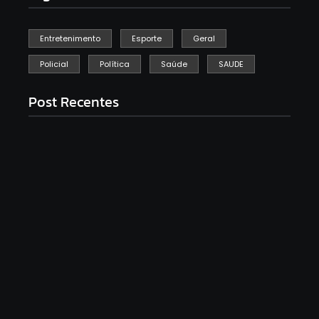
Entretenimento
Esporte
Geral
Policial
Política
Saúde
SAUDE
Post Recentes
Mulher é baleada em tentativa de homicídio no
distrito de Barra Alegre, em Ipatinga
agosto 5, 2026
Atleta se manifesta após gesto polêmico durante
corrida em Ipatinga e pede desculpas ao público
agosto 4, 2026