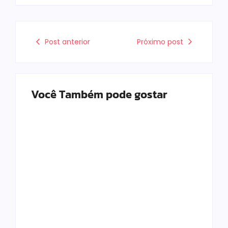
Post anterior
Próximo post
Você Também pode gostar
Mulher é baleada em
Atleta se manifesta
tentativa de
após gesto polêmico
homicídio no distrito
durante corrida em
de Barra Alegre, em
Ipatinga e pede
Ipatinga
desculpas ao público
By
Davi Maciel
By
Davi Maciel