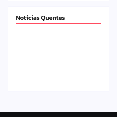
Notícias Quentes
Urnas eletrônicas
Trabalhadores
começam a ser
começam a receber
enviadas para
distribuição dos
municípios de Minas
lucros do FGTS; veja
Gerais
quem tem direito
By
Davi Maciel
By
Davi Maciel