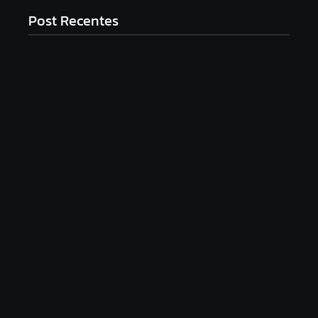
Post Recentes
Mulher é baleada em tentativa de homicídio no
distrito de Barra Alegre, em Ipatinga
agosto 5, 2026