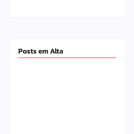
Posts em Alta
Mulher é baleada em
Atleta se manifesta
tentativa de
após gesto polêmico
homicídio no distrito
durante corrida em
de Barra Alegre, em
Ipatinga e pede
Ipatinga
desculpas ao público
By
Davi Maciel
By
Davi Maciel