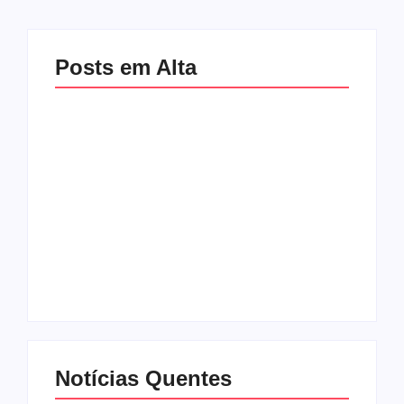
Posts em Alta
Mulher é baleada em
Atleta se manifesta
tentativa de
após gesto polêmico
homicídio no distrito
durante corrida em
de Barra Alegre, em
Ipatinga e pede
Ipatinga
desculpas ao público
By
Davi Maciel
By
Davi Maciel
Notícias Quentes