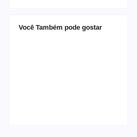
Você Também pode gostar
Mulher é baleada em
Atleta se manifesta
tentativa de
após gesto polêmico
homicídio no distrito
durante corrida em
de Barra Alegre, em
Ipatinga e pede
Ipatinga
desculpas ao público
By
Davi Maciel
By
Davi Maciel