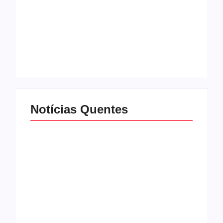
Mulher é baleada em
Atleta se manifesta
tentativa de
após gesto polêmico
homicídio no distrito
durante corrida em
de Barra Alegre, em
Ipatinga e pede
Ipatinga
desculpas ao público
By
Davi Maciel
By
Davi Maciel
Notícias Quentes
Urnas eletrônicas
Trabalhadores
começam a ser
começam a receber
enviadas para
distribuição dos
municípios de Minas
lucros do FGTS; veja
Gerais
quem tem direito