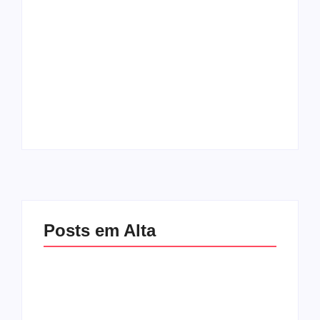
Mulher é baleada em
Atleta se manifesta
tentativa de
após gesto polêmico
homicídio no distrito
durante corrida em
de Barra Alegre, em
Ipatinga e pede
Ipatinga
desculpas ao público
By
Davi Maciel
By
Davi Maciel
Posts em Alta