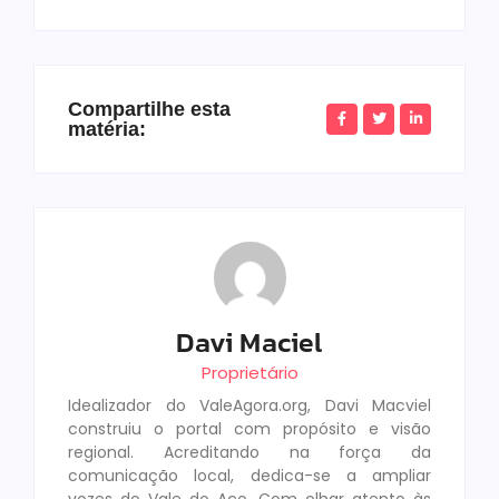
Compartilhe esta
matéria:
Davi Maciel
Proprietário
Idealizador do ValeAgora.org, Davi Macviel
construiu o portal com propósito e visão
regional. Acreditando na força da
comunicação local, dedica-se a ampliar
vozes do Vale do Aço. Com olhar atento às