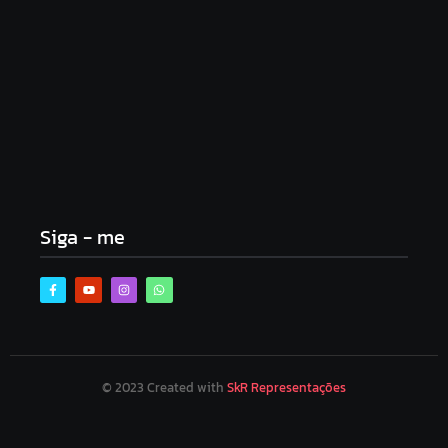
Urnas eletrônicas começam a ser enviadas para
municípios de Minas Gerais
agosto 3, 2026
Siga - me
© 2023 Created with
S
kR Representações