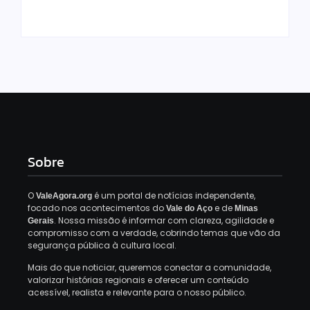
By
Davi Maciel
By
Davi Maciel
Sobre
O
é um portal de notícias independente,
ValeAgora.org
focado nos acontecimentos do
e de
Vale do Aço
Minas
. Nossa missão é informar com clareza, agilidade e
Gerais
compromisso com a verdade, cobrindo temas que vão da
segurança pública à cultura local.
Mais do que noticiar, queremos conectar a comunidade,
valorizar histórias regionais e oferecer um conteúdo
acessível, realista e relevante para o nosso público.